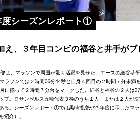
5年度シーズンレポート①
加え、３年目コンビの福谷と井手がブ
競技部は、マラソンで周囲が驚く活躍を見せた。エースの細谷恭平
阪マラソンでは２時間06分44秒と自身４回目の２時間７分未満
２月に揃って２時間７分台をマークした。細谷と福谷の２人は27
ップ。ロサンゼルス五輪代表３枠のうち１人、または２人が決
ある。シーズンレポート①では黒崎播磨が25年度に示したマ
を紹介）。