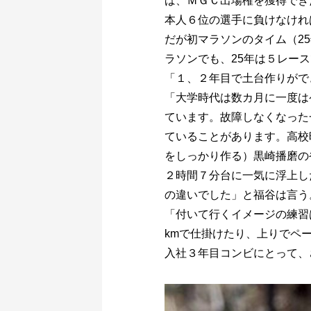
ば、ＭＧＣ出場権を獲得でき
本人６位の選手に負けなけれ
だが初マラソンのタイム（25
ラソンでも、25年は５レー
「１、２年目で土台作りがで
「大学時代は数カ月に一度は
ています。故障しなくなった
ていることがあります。高校
をしっかり作る）黒崎播磨の
２時間７分台に一気に浮上し
の違いでした」と福谷は言う
「付いて行くイメージの練習
kmで仕掛けたり、上りでペ
入社３年目コンビにとって、さ