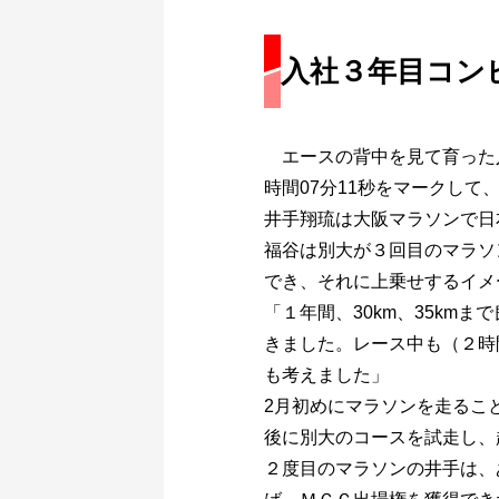
入社３年目コン
エースの背中を見て育った入
時間07分11秒をマークして
井手翔琉は大阪マラソンで日
福谷は別大が３回目のマラソン
でき、それに上乗せするイメ
「１年間、30km、35k
きました。レース中も（２時
も考えました」
2月初めにマラソンを走ること
後に別大のコースを試走し、
２度目のマラソンの井手は、