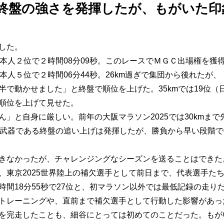
終盤の強さを発揮したが、もがいた印
した。
日本人２位で２時間08分09秒。このレースでＭＧＣ出場権を獲
本人５位で２時間06分44秒。26km過ぎで集団から後れたが
で動かせました」と終盤で順位を上げた。35kmでは19位（
順位を上げて見せた。
」と自身に厳しい。前年の大阪マラソン2025では30kmまで
。武器である終盤の追い上げは発揮したが、勝負から早い段階
きなかったが、チャレンジングなシーズンを送ることはできた
、東京2025世界陸上の補欠選手として前日まで、代表選手た
時間18分55秒で27位と、初マラソン以外では最低記録の走り
トレーニングや、直前まで補欠選手として行動した影響があっ
を完走したことも、細谷にとっては初めてのことだった。もが