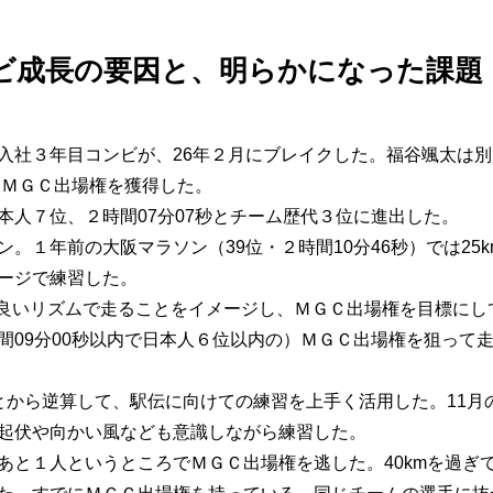
ビ成長の要因と、明らかになった課題
社３年目コンビが、26年２月にブレイクした。福谷颯太は別
、ＭＧＣ出場権を獲得した。
本人７位、２時間07分07秒とチーム歴代３位に進出した。
。１年前の大阪マラソン（39位・２時間10分46秒）では25
ージで練習した。
mまで良いリズムで走ることをイメージし、ＭＧＣ出場権を目標に
間09分00秒以内で日本人６位以内の）ＭＧＣ出場権を狙って
から逆算して、駅伝に向けての練習を上手く活用した。11月の
起伏や向かい風なども意識しながら練習した。
あと１人というところでＭＧＣ出場権を逃した。40kmを過ぎ