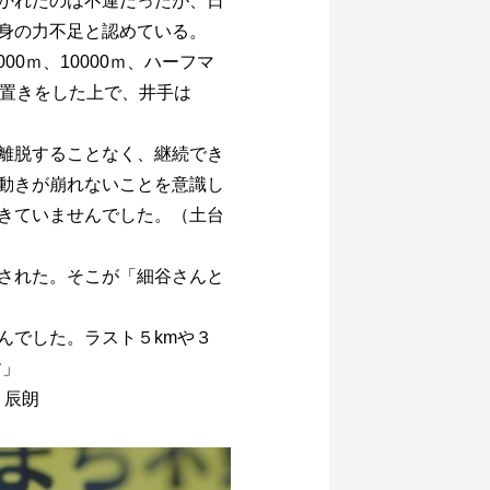
かれたのは不運だったが、日
身の力不足と認めている。
0ｍ、10000ｍ、ハーフマ
前置きをした上で、井手は
離脱することなく、継続でき
動きが崩れないことを意識し
きていませんでした。（土台
された。そこが「細谷さんと
んでした。ラスト５kmや３
す」
 辰朗