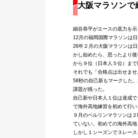
大阪マラソンで
細谷恭平がエースの底力を示
12月の福岡国際マラソンは
26年２月の大阪マラソンは日
かし始めたら、思ったより後半
から９位（日本人５位）まで
それでも「合格点は出せません
58秒の自己新もマークした
課題が残った。
自己新や日本人１位は達成で
で海外高地練習を初めて行い
９月のベルリンマラソンは２
ていない。初めての海外高地
しかし１シーズンで３レース