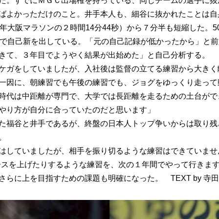
た。すでにＭＧＣ出場権を持っている、同じチームの選手に抜
ばよかっただけのこと。井手本人も、細谷に抜かれたことは自
年大阪マラソンの２時間14分44秒）から７分半も短縮した。500
スで自己新を出している。「元の自己記録が低かったから」と
きて、３年目でようやく結果が出始めた」と自己分析する。
ケガをしていましたが、入社後は監督の立てる練習から大きく
一因に、朝練習でも午後の練習でも、ジョグをゆっくり走って
時代は中距離が専門で、大学では長距離を走るための土台がで
やり方が自分に合っていたのだと思います」
た福谷と井手であるが、終盤の日本人トップ争いからは取り残
。
はしていましたが、相手を振り切るような練習はできていませ
ースを上げたりするような練習を、次の１年間でやって行きま
らに上を目指すための課題も明確になった。 TEXT by 寺田