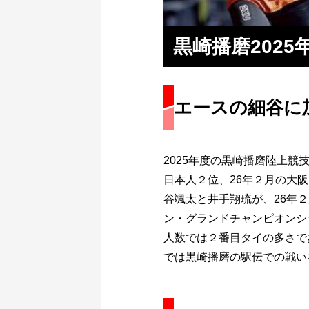
黒崎播磨202
エースの細谷に
2025年度の黒崎播磨陸上
日本人２位、26年２月の大
谷颯太と井手翔琉が、26年
ン・グランドチャンピオンシ
人数では２番目タイの多さで
では黒崎播磨の駅伝での戦い