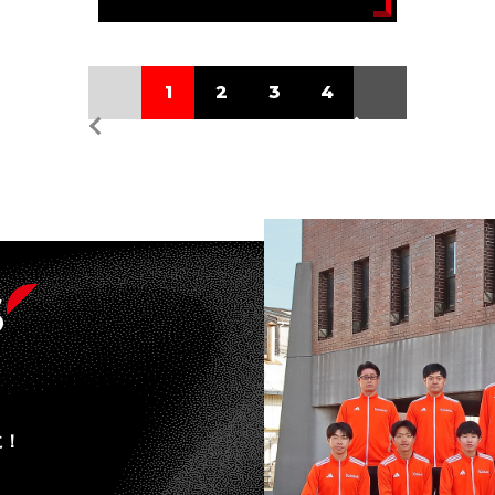
1
2
3
4
s
に！