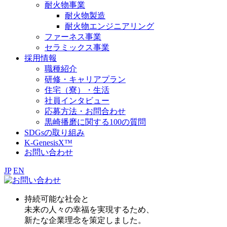
耐火物事業
耐火物製造
耐火物エンジニアリング
ファーネス事業
セラミックス事業
採用情報
職種紹介
研修・キャリアプラン
住宅（寮）・生活
社員インタビュー
応募方法・お問合わせ
黒崎播磨に関する100の質問
SDGsの取り組み
K-GenesisX™
お問い合わせ
JP
EN
持続可能な社会と
未来の人々の幸福を実現するため、
新たな企業理念を策定しました。