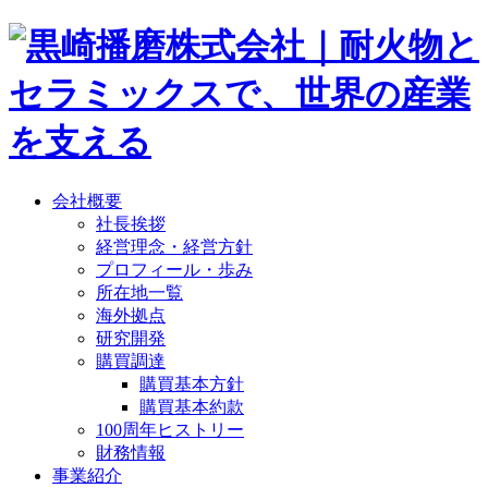
会社概要
社長挨拶
経営理念・経営方針
プロフィール・歩み
所在地一覧
海外拠点
研究開発
購買調達
購買基本方針
購買基本約款
100周年ヒストリー
財務情報
事業紹介