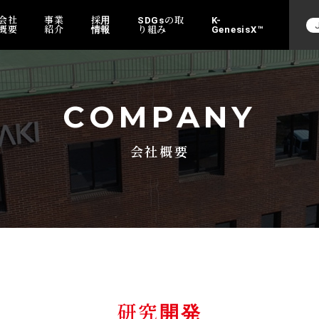
会社
事業
採用
SDGsの取
K-
概要
紹介
情報
り組み
GenesisX™
COMPANY
会社概要
研究開発