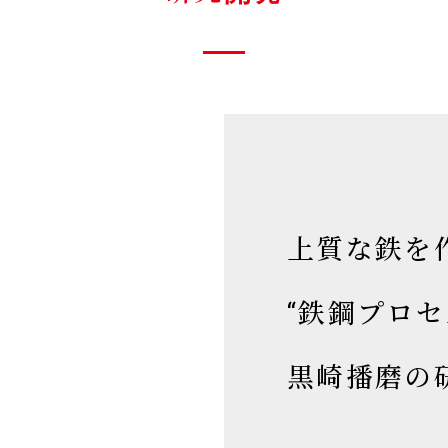
上質な鉄を
“鉄鋼プロセ
黒崎播磨の