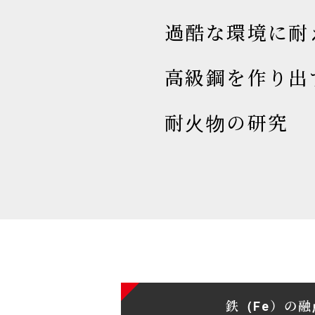
過酷な環境に耐
高級鋼を作り出
耐火物の研究
鉄（Fe）の