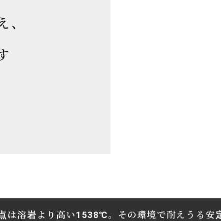
え、
す
融点は溶岩より高い1538℃。その環境で耐えうる安