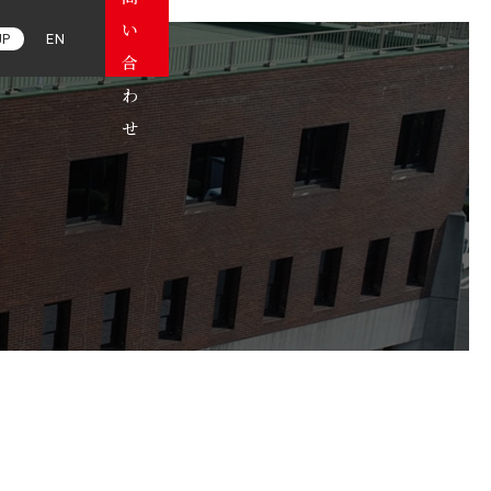
JP
EN