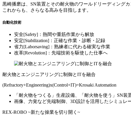
黒崎播磨は、SN装置とその耐火物のワールドリーディングカ
これからも、さらなる高みを目指します。
自動化技術
安全[
Safety
]
：熱間や重筋作業から解放
安定[
Stabilization
]
：正確な作業・診断・記録
省力[
Laborsaving
]
：熟練者に代わる確実な作業
改革[
Revolution
]
：先端技術を駆使した仕事へ
耐火物とエンジニアリングに制御とITを融合
(Refractory+Engineering)x(Control+IT)=Krosaki Automation
「耐火物をつくる」生産設備、「耐火物を使う」SN装
画像、力覚など先端制御、3D設計を活用したシミュレー
REX-ROBO ~新たな操業を切り開く~