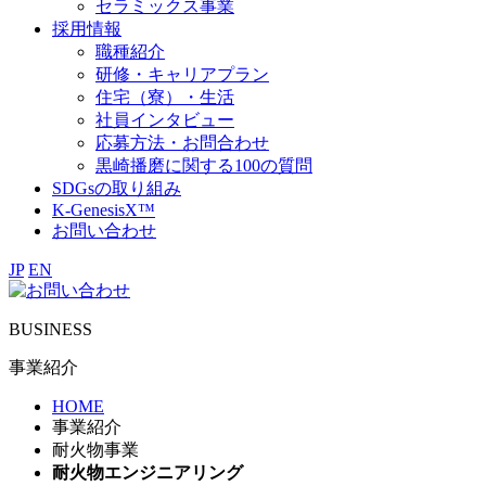
セラミックス事業
採用情報
職種紹介
研修・キャリアプラン
住宅（寮）・生活
社員インタビュー
応募方法・お問合わせ
黒崎播磨に関する100の質問
SDGsの取り組み
K-GenesisX™
お問い合わせ
JP
EN
BUSINESS
事業紹介
HOME
事業紹介
耐火物事業
耐火物エンジニアリング