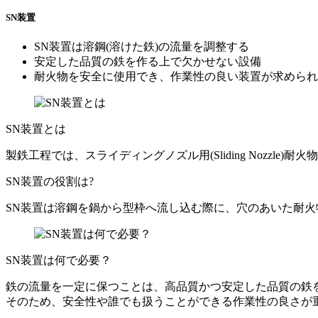
SN装置
SN装置は溶鋼(溶けた鉄)の流量を調整する
安定した品質の鉄を作る上で欠かせない設備
耐火物を安全に使用でき、作業性の良い装置が求められ
SN装置とは
製鉄工程では、スライディングノズル用(
S
liding
N
ozzle)
SN装置の役割は?
SN装置は溶鋼を鍋から型枠へ流し込む際に、穴のあいた耐
SN装置は何で必要？
鉄の流量を一定に保つことは、高品質かつ安定した品質の鉄
そのため、安全性や誰でも扱うことができる作業性の良さが