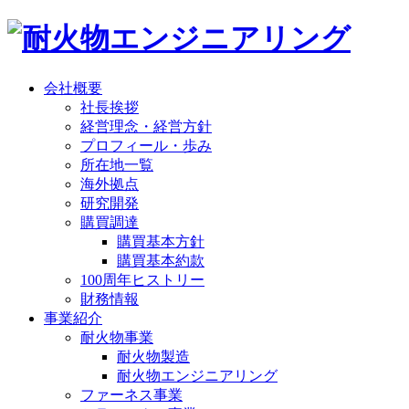
会社概要
社長挨拶
経営理念・経営方針
プロフィール・歩み
所在地一覧
海外拠点
研究開発
購買調達
購買基本方針
購買基本約款
100周年ヒストリー
財務情報
事業紹介
耐火物事業
耐火物製造
耐火物エンジニアリング
ファーネス事業