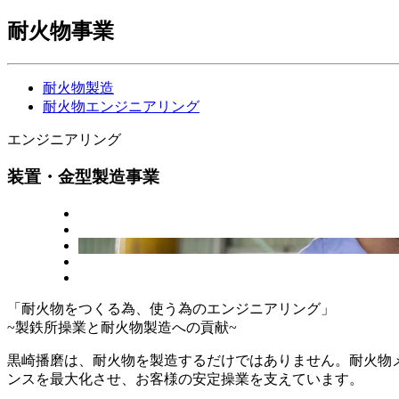
耐火物事業
耐火物製造
耐火物エンジニアリング
エンジニアリング
装置・金型製造事業
「耐火物を
つくる
為、
使う
為のエンジニアリング」
~製鉄所操業と耐火物製造への貢献~
黒崎播磨は、耐火物を製造するだけではありません。耐火物メ
ンスを最大化させ、お客様の安定操業を支えています。