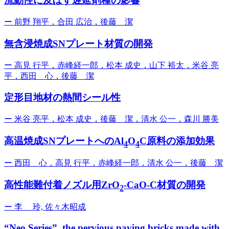
流動性に及ぼす遅延剤種の影響
ー
前野 翔平，合田 広治，後藤 潔
無含浸焼成SNプレート材質の開発
ー
高見 行平，赤峰経一郎，松本 成史，山下 裕太，米谷 亮
平，西田 心，後藤 潔
定形目地材の熱間シール性
ー
米谷 亮平，松本 成史，後藤 潔，清水 公一，森川 勝美
高温焼成SNプレートへのAl
O
C原料の添加効果
4
4
ー
西田 心，高見 行平，赤峰経一郎，清水 公一，後藤 潔
高性能難付着ノズル用ZrO
-CaO-C材質の開発
2
ー
李 玲, 佐々木昭成
“Neo Series”, the pervious paving bricks made with