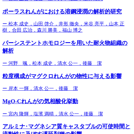
ポーラスれんがにおける溶鋼浸潤の解析的研究
ー
松本 成史，山田 啓介，井形 徹央，米谷 亮平，山本 正
樹，合田 広治，森川 勝美，福山 博之
パーシステントホモロジーを用いた耐火物組織の
解析
ー
河野 颯，松本 成史，清水 公一，後藤 潔
粒度構成がマグクロれんがの物性に与える影響
ー
岸本 一輝，清水 公一，後藤 潔
MgO-Cれんがの気相酸化挙動
ー
宮内 隆輝，塩濱 満晴，清水 公一，後藤 潔
アルミナ･マグネシア質キャスタブルの可使時間と