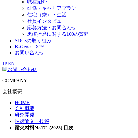
職種紹介
研修・キャリアプラン
住宅（寮）・生活
社員インタビュー
応募方法・お問合わせ
黒崎播磨に関する100の質問
SDGsの取り組み
K-GenesisX™
お問い合わせ
JP
EN
COMPANY
会社概要
HOME
会社概要
研究開発
技術論文・技報
耐火材料No171 (2023) 目次