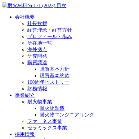
会社概要
社長挨拶
経営理念・経営方針
プロフィール・歩み
所在地一覧
海外拠点
研究開発
購買調達
購買基本方針
購買基本約款
100周年ヒストリー
財務情報
事業紹介
耐火物事業
耐火物製造
耐火物エンジニアリング
ファーネス事業
セラミックス事業
採用情報