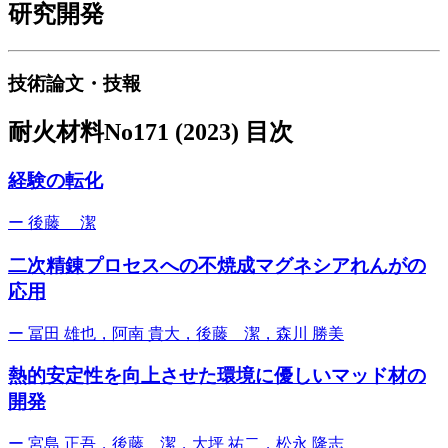
研究開発
技術論文・技報
耐火材料No171 (2023) 目次
経験の転化
ー
後藤 潔
二次精錬プロセスへの不焼成マグネシアれんがの
応用
ー
冨田 雄也，阿南 貴大，後藤 潔，森川 勝美
熱的安定性を向上させた環境に優しいマッド材の
開発
ー
宮島 正吾，後藤 潔，大坪 祐二，松永 隆志