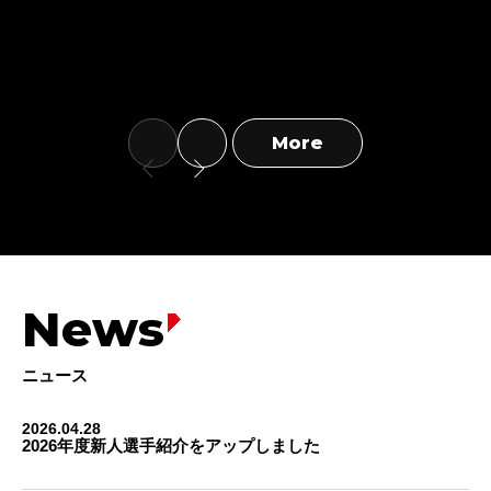
参加選手
：土井 大輔、長倉 奨美、前田 義
弘、福谷 颯太、田村 友伸、松並 昂勢、小泉
樹、鈴木 孔士、フェスタス キモルウォ
More
News
ニュース
2026.04.28
2026年度新人選手紹介をアップしました