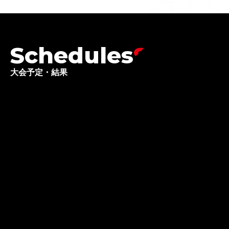
Schedules
大会予定・結果
2026
予定
08
30
マラソン
TCS シドニーマラソン
参加選手
：前田 義弘
2026
結果