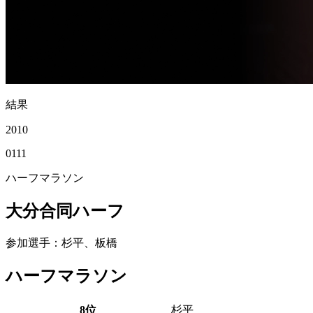
結果
2010
01
11
ハーフマラソン
大分合同ハーフ
参加選手
：杉平、板橋
ハーフマラソン
8位
杉平