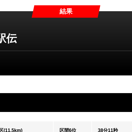
結果
駅伝
(11.5km)
区間6位
38分11秒