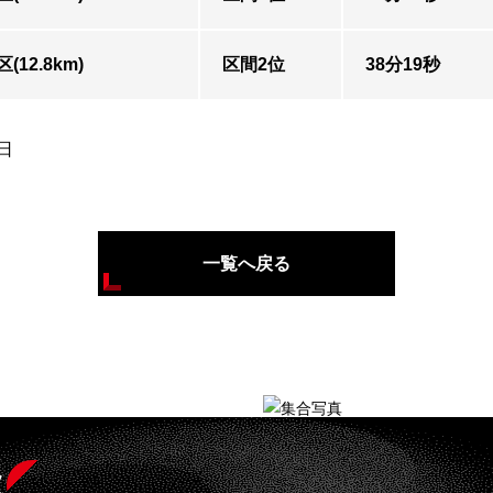
(12.8km)
区間2位
38分19秒
日
一覧へ戻る
s