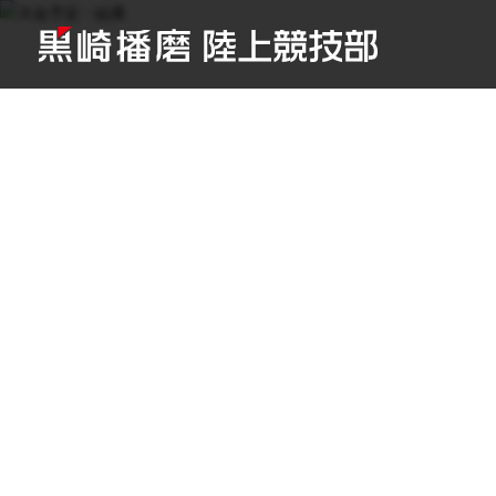
TOP
/
大会予定・結果
/
〜2012年度
/
九州一周駅伝
Schedu
大会予定・結果