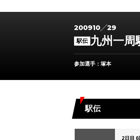
2009
10
29
九州一周
駅伝
参加選手
：塚本
駅伝
2日目 6区