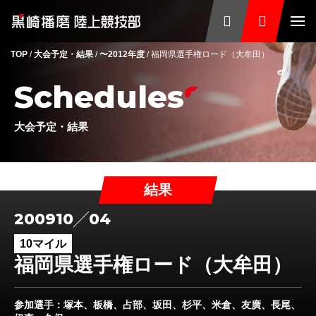
TOP
/
大会予定・結果
/
〜2012年度
/
福岡県選手権ロード（大牟田）
Schedules
大会予定・結果
結果
2009
10
04
10マイル
福岡県選手権ロード（大牟田）
参加選手
：塚本、板橋、占部、坂田、杉平、米倉、友廣、長尾、