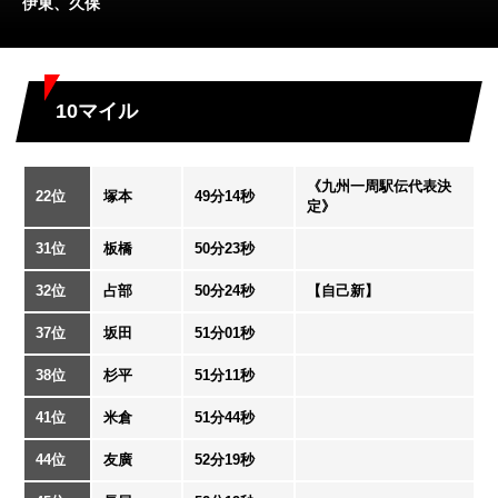
伊東、久保
10マイル
《九州一周駅伝代表決
22位
塚本
49分14秒
定》
31位
板橋
50分23秒
32位
占部
50分24秒
【自己新】
37位
坂田
51分01秒
38位
杉平
51分11秒
41位
米倉
51分44秒
44位
友廣
52分19秒