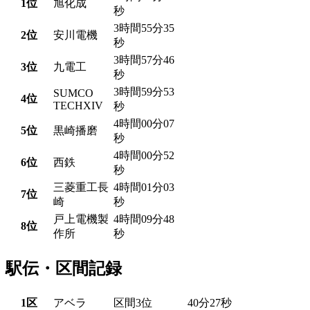
1位
旭化成
秒
3時間55分35
2位
安川電機
秒
3時間57分46
3位
九電工
秒
3時間59分53
SUMCO
4位
TECHXIV
秒
4時間00分07
5位
黒崎播磨
秒
4時間00分52
6位
西鉄
秒
三菱重工長
4時間01分03
7位
崎
秒
戸上電機製
4時間09分48
8位
作所
秒
駅伝・区間記録
1区
アベラ
区間3位
40分27秒