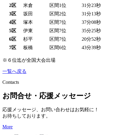
2区
米倉
区間1位
31分23秒
3区
坂田
区間2位
31分13秒
4区
塚本
区間7位
37分08秒
5区
伊東
区間7位
35分25秒
6区
杉平
区間7位
20分52秒
7区
板橋
区間6位
43分39秒
※６位迄が全国大会出場
一覧へ戻る
Contacts
お問合せ・応援メッセージ
応援メッセージ、お問い合わせはお気軽に！
お待ちしております。
More