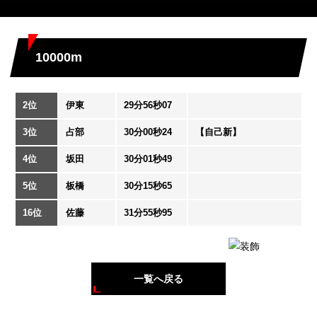
10000m
2位
伊東
29分56秒07
3位
占部
30分00秒24
【自己新】
4位
坂田
30分01秒49
5位
板橋
30分15秒65
16位
佐藤
31分55秒95
一覧へ戻る