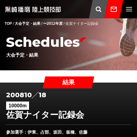
TOP
/
大会予定・結果
/
〜2012年度
/
佐賀ナイター記録会
Schedules
大会予定・結果
結果
2008
10
18
10000m
佐賀ナイター記録会
参加選手
：伊東、占部、坂田、板橋、佐藤