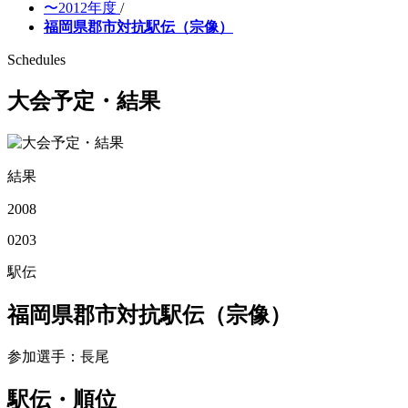
〜2012年度
/
福岡県郡市対抗駅伝（宗像）
Schedules
大会予定・結果
結果
2008
02
03
駅伝
福岡県郡市対抗駅伝（宗像）
参加選手
：長尾
駅伝・順位