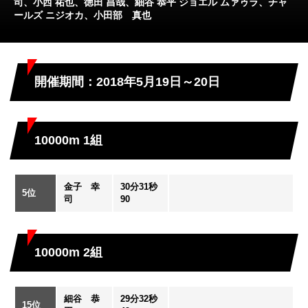
司、小西 祐也、徳田 昌哉、細谷 恭平 ジョエル ムァゥラ、チャ
ールズ ニジオカ、小田部 真也
開催期間：2018年5月19日～20日
10000m 1組
金子 幸
30分31秒
5位
司
90
10000m 2組
細谷 恭
29分32秒
15位