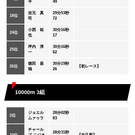
平
49
吉元 真
29分53秒
18位
司
72
小西 祐
30分16秒
24位
也
17
坪内 淳
30分16秒
25位
一
62
徳田 昌
30分19秒
26位
【初レース】
哉
26
10000m 3組
ジョエル
28分02秒
2位
ムァゥラ
83
チャール
28分31秒
10位
ズ ニジオ
【自己新】