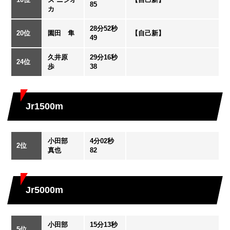
85
カ
28分52秒
20位
園田 隼
【自己新】
49
久井原
29分16秒
24位
歩
38
Jr1500m
小田部
4分02秒
2位
真也
82
Jr5000m
小田部
15分13秒
5位