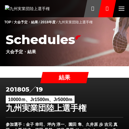
TOP
/
大会予定・結果
/
2018年度
/
九州実業団陸上選手権
Schedules
大会予定・結果
結果
2018
05
19
10000ｍ、Jr1500m、Jr5000m
九州実業団陸上選手権
参加選手
：金子 幸司、坪内 淳一、園田 隼、久井原 歩 吉元 真