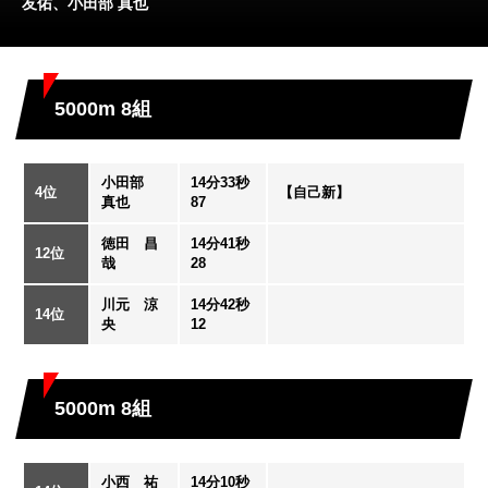
友佑、小田部 真也
5000m 8組
小田部
14分33秒
4位
【自己新】
真也
87
徳田 昌
14分41秒
12位
哉
28
川元 涼
14分42秒
14位
央
12
5000m 8組
小西 祐
14分10秒