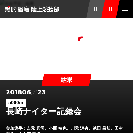
TOP
/
大会予定・結果
/
2018年度
/
長崎ナイター記録会
Schedules
大会予定・結果
結果
2018
06
23
5000m
長崎ナイター記録会
参加選手
：吉元 真司、小西 祐也、川元 涼央、徳田 昌哉、田村