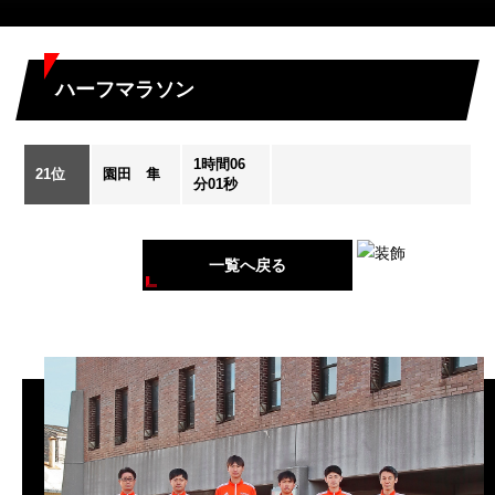
ハーフマラソン
1時間06
21位
園田 隼
分01秒
一覧へ戻る