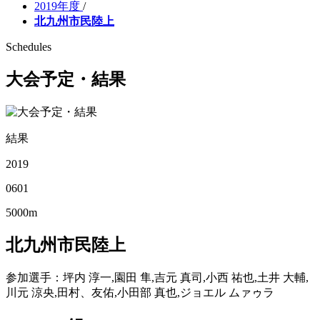
2019年度
/
北九州市民陸上
Schedules
大会予定・結果
結果
2019
06
01
5000m
北九州市民陸上
参加選手
：坪内 淳一,園田 隼,吉元 真司,小西 祐也,土井 大輔,
川元 涼央,田村、友佑,小田部 真也,ジョエル ムァゥラ