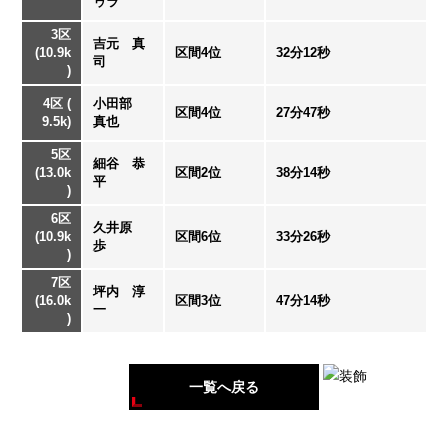
ゥラ
3区
吉元 真
(10.9k
区間4位
32分12秒
司
)
4区 (
小田部
区間4位
27分47秒
9.5k)
真也
5区
細谷 恭
(13.0k
区間2位
38分14秒
平
)
6区
久井原
(10.9k
区間6位
33分26秒
歩
)
7区
坪内 淳
(16.0k
区間3位
47分14秒
一
)
一覧へ戻る