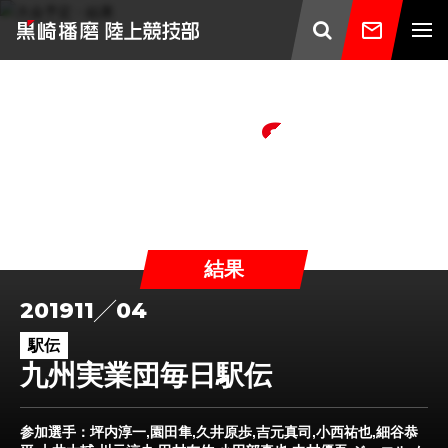
TOP
/
大会予定・結果
/
2019年度
/
九州実業団毎日駅伝
Schedules
大会予定・結果
結果
2019
11
04
駅伝
九州実業団毎日駅伝
参加選手
：坪内淳一,園田隼,久井原歩,吉元真司,小西祐也,細谷恭