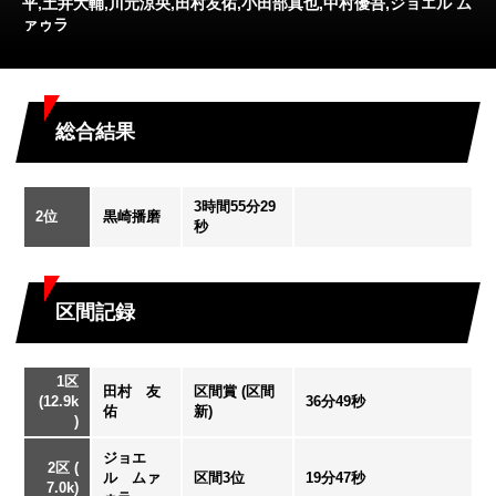
平,土井大輔,川元涼央,田村友佑,小田部真也,中村優吾,ジョエル ム
ァゥラ
総合結果
3時間55分29
2位
黒崎播磨
秒
区間記録
1区
田村 友
区間賞 (区間
(12.9k
36分49秒
佑
新)
)
ジョエ
2区 (
ル ムァ
区間3位
19分47秒
7.0k)