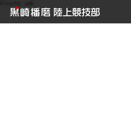
TOP
/
大会予定・結果
/
2020年度
/
第2回中国実業団長距離記録会
Schedu
大会予定・結果