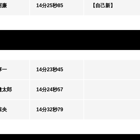
阿廉
14分25秒85
【自己新】
淳一
14分23秒45
健太郎
14分24秒57
涼央
14分32秒79