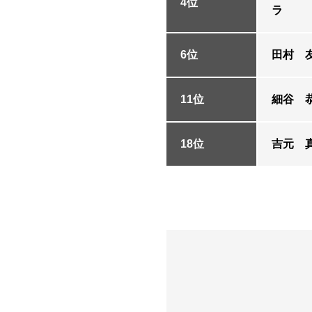
4位
ラ
6位
田村 
11位
細谷 
18位
吉元 