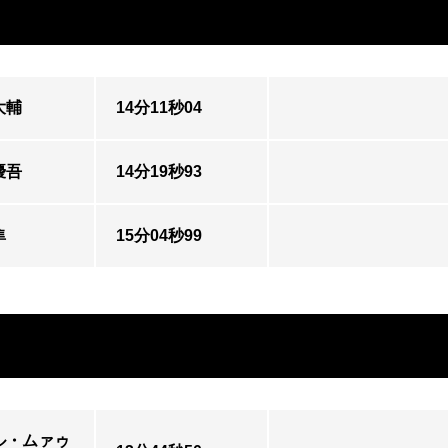
大輔
14分11秒04
優吾
14分19秒93
隼
15分04秒99
ル・ムァゥ