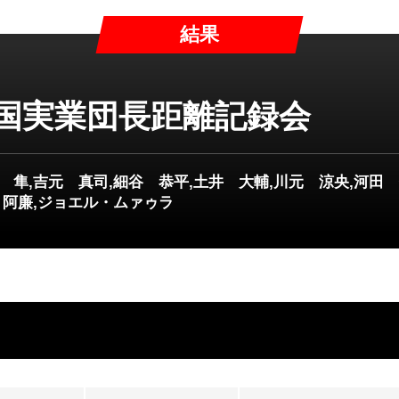
結果
中国実業団長距離記録会
 隼,吉元 真司,細谷 恭平,土井 大輔,川元 涼央,河田 
 阿廉,ジョエル・ムァゥラ