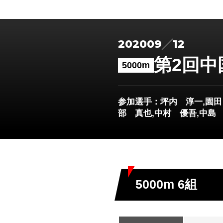
2020
09
12
第2回
5000m
参加選手
：坪内 淳一,園田
部 真也,中村 優吾,中島
5000m 6組