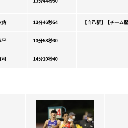
13分44秒50
友佑
13分46秒54
【自己新】【チーム歴
恭平
13分58秒30
真司
14分10秒40