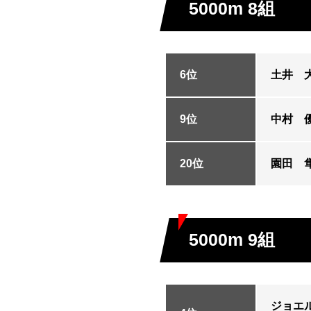
5000m 8組
6位
土井 
9位
中村 
20位
園田 
5000m 9組
ジョエ