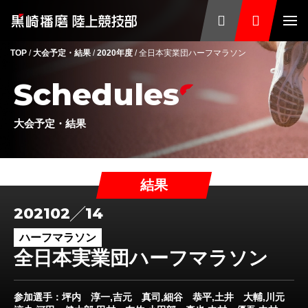
TOP
/
大会予定・結果
/
2020年度
/
全日本実業団ハーフマラソン
Schedules
大会予定・結果
結果
2021
02
14
ハーフマラソン
全日本実業団ハーフマラソン
参加選手
：坪内 淳一,吉元 真司,細谷 恭平,土井 大輔,川元