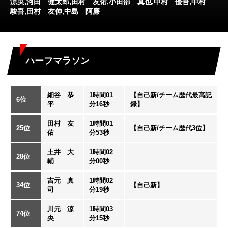
涼央,河田 健太郎,田村 友佑,小田部 真也,中村 優吾,中村
駿吾,田村 友伸,中島 阿廉
ハーフマラソン
細谷 恭
1時間01
【自己新/チーム歴代最高記
6位
平
分16秒
録】
田村 友
1時間01
25位
【自己新/チーム歴代3位】
佑
分53秒
土井 大
1時間02
28位
輔
分00秒
吉元 真
1時間02
34位
【自己新】
司
分19秒
川元 涼
1時間03
74位
央
分15秒