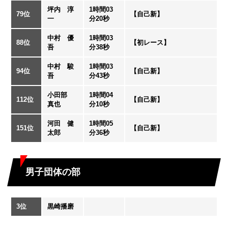
坪内 淳
1時間03
79位
【自己新】
一
分20秒
中村 優
1時間03
88位
【初レース】
吾
分38秒
中村 駿
1時間03
94位
【自己新】
吾
分43秒
小田部
1時間04
112位
【自己新】
真也
分10秒
河田 健
1時間05
151位
【自己新】
太郎
分36秒
男子団体の部
3位
黒崎播磨