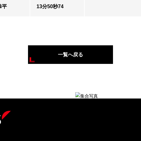
恭平
13分50秒74
一覧へ戻る
s