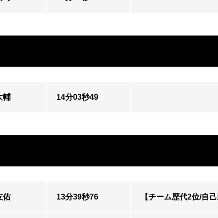
大輔
14分03秒49
友佑
13分39秒76
【チーム歴代2位/自