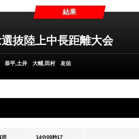
結果
念選抜陸上中長距離大会
 恭平,土井 大輔,田村 友佑
真司
14分09秒17