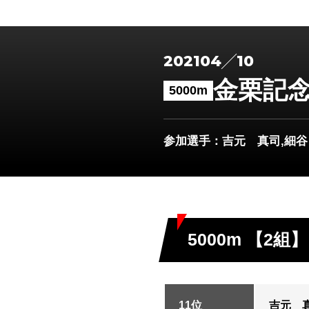
2021
04
10
金栗記
5000m
参加選手
：吉元 真司,細谷
5000m 【2組】
11位
吉元 