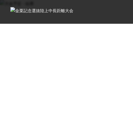
TOP
/
大会予定・結果
/
2021年度
/
金栗記念選抜陸上中長距離大
Schedu
大会予定・結果