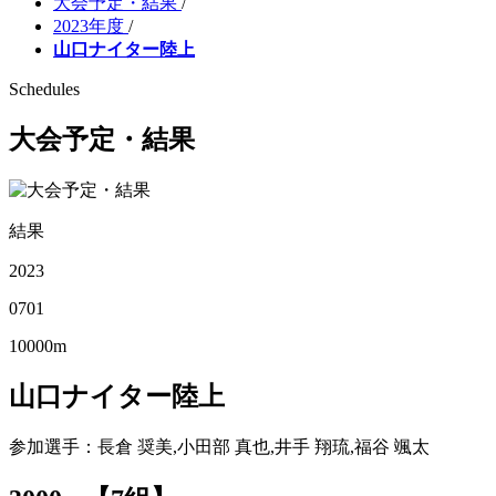
大会予定・結果
/
2023年度
/
山口ナイター陸上
Schedules
大会予定・結果
結果
2023
07
01
10000m
山口ナイター陸上
参加選手
：長倉 奨美,小田部 真也,井手 翔琉,福谷 颯太