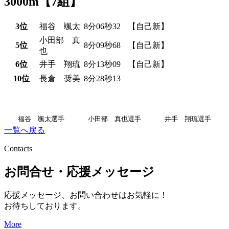
3000m【7組】
3位
福谷 颯太
8分06秒32
【自己新】
小田部 真
5位
8分09秒68
【自己新】
也
6位
井手 翔琉
8分13秒09
【自己新】
10位
長倉 奨美
8分28秒13
福谷 颯太選手
小田部 真也選手
井手 翔琉選手
一覧へ戻る
Contacts
お問合せ・応援メッセージ
応援メッセージ、お問い合わせはお気軽に！
お待ちしております。
More