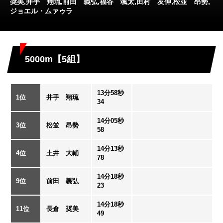
奨美,井手 翔琉,前田 義弘,福谷 颯太,田村 友伸,松並 昂勢,
ジョエル・ムァゥラ
5000m【5組】
13分58秒
1位
井手 翔琉
34
14分05秒
3位
松並 昂勢
58
14分13秒
4位
土井 大輔
78
14分18秒
9位
前田 義弘
23
14分18秒
11位
長倉 奨美
49