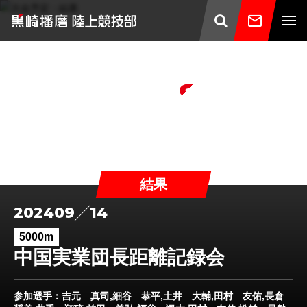
TOP
/
大会予定・結果
/
2024年度
/
中国実業団長距離記録会
Schedules
大会予定・結果
結果
2024
09
14
5000m
中国実業団長距離記録会
参加選手
：吉元 真司,細谷 恭平,土井 大輔,田村 友佑,長倉