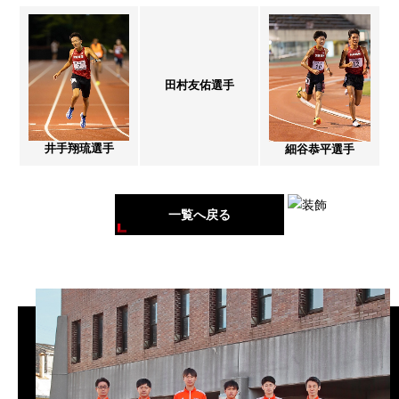
田村友佑選手
井手翔琉選手
細谷恭平選手
一覧へ戻る