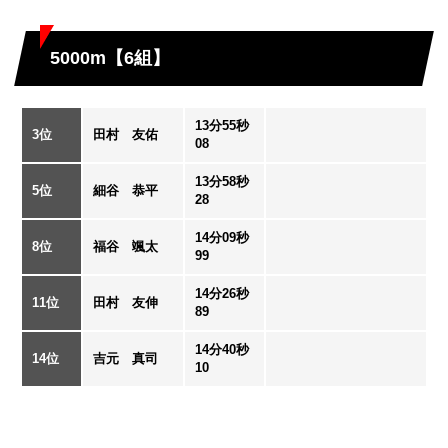
5000m【6組】
13分55秒
3位
田村 友佑
08
13分58秒
5位
細谷 恭平
28
14分09秒
8位
福谷 颯太
99
14分26秒
11位
田村 友伸
89
14分40秒
14位
吉元 真司
10