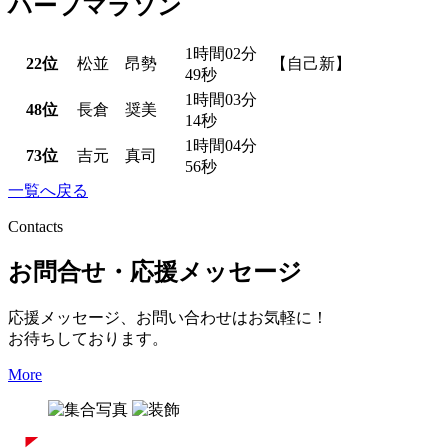
ハーフマラソン
1時間02分
22位
松並 昂勢
【自己新】
49秒
1時間03分
48位
長倉 奨美
14秒
1時間04分
73位
吉元 真司
56秒
一覧へ戻る
Contacts
お問合せ・応援メッセージ
応援メッセージ、お問い合わせはお気軽に！
お待ちしております。
More