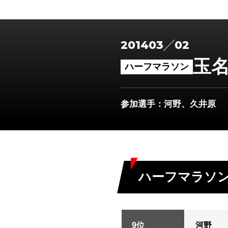
2014
03
02
玉
ハーフマラソン
参加選手
：河野、久井原
ハーフマラソ
9位
河野