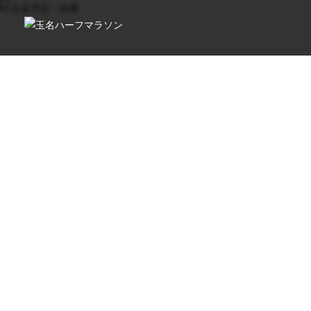
TOP
/
大会予定・結果
/
2013年度
/
玉名ハーフマラソン
Schedu
大会予定・結果