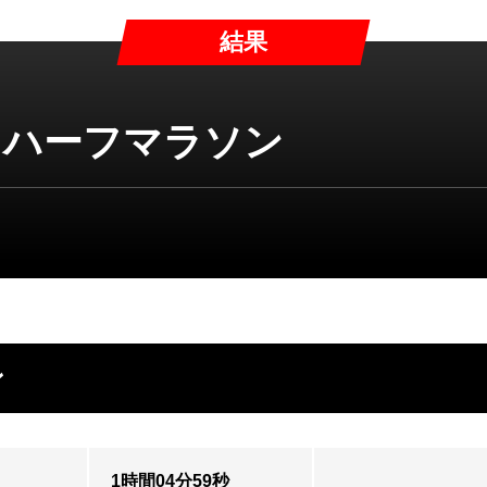
結果
名ハーフマラソン
ン
1時間04分59秒