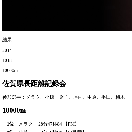
結果
2014
10
18
10000m
佐賀県長距離記録会
参加選手
：メラク、小椋、金子、坪内、中原、平田、梅木
10000m
1位
メラク
28分47秒84
【PM】