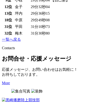
9位
小椋
29分16秒04
【自己新】
12位
金子
29分32秒04
13位
坪内
29分36秒15
18位
中原
29分49秒08
31位
平田
31分10秒73
32位
梅木
31分30秒80
一覧へ戻る
Contacts
お問合せ・応援メッセージ
応援メッセージ、お問い合わせはお気軽に！
お待ちしております。
More