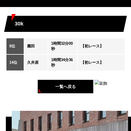
30k
1時間32分00
8位
園田
【初レース】
秒
1時間34分36
14位
久井原
【初レース】
秒
一覧へ戻る