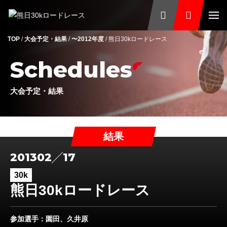
TOP
/
大会予定・結果
/
〜2012年度
/
熊日30kロードレース
Schedules
大会予定・結果
結果
2013
02
17
30k
熊日30kロードレース
参加選手
：園田、久井原