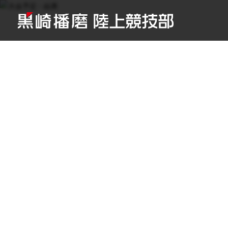
TOP
/
大会予定・結果
/
〜2012年度
/
第224回 日本体育大学長距
Schedu
大会予定・結果