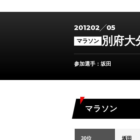
2012
02
05
別府大
マラソン
参加選手
：坂田
マラソン
30位
坂田