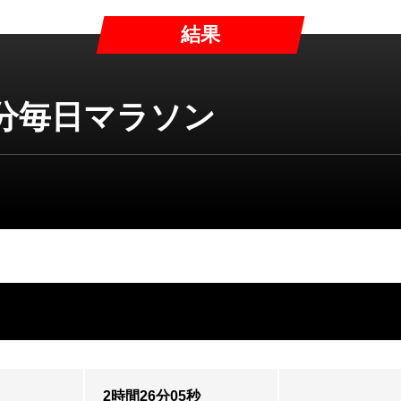
結果
分毎日マラソン
2時間26分05秒