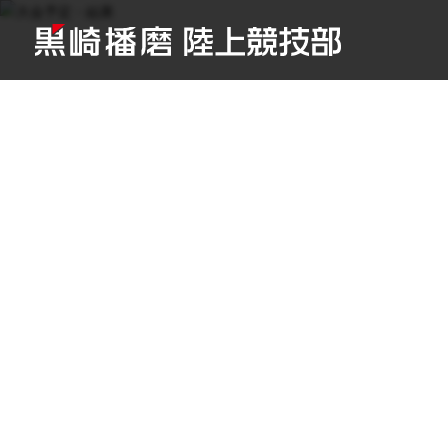
TOP
/
大会予定・結果
/
〜2012年度
/
別府大分毎日マラソン
Schedu
大会予定・結果