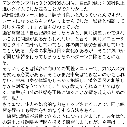
デングランプリは９分06秒39の14位。自己記録より30秒以上
遅いタイムでしか走ることができなかった。
織田記念のレース後に「調子は良いと思っていたんですが、
レースになったらキレがありませんでした。監督と相談して
対応を考えます」と首をひねっていた。
澁谷監督は「自己記録を出したときと、同じ調整しかできな
いことに問題があるかもしれない」と言う。同じメニューを
同じタイムで練習していても、体の奥に疲労が蓄積している
ことがある。身体の状態は日々変化があるが、そこに気づか
ず同じ練習を行ってしまうとそのパターンに陥ることにな
る。
そういうときは試合に向けての調整メニューで、力の入れ方
を変える必要がある。そこがまだ中島はできないのかもしれ
ない。中島自身が体調をしっかり把握し、澁谷監督と相談し
ながら対策を立てていく。誰かが教えてくれることではな
く、選手が自分の状態を正確に知ることが壁を超えるための
第一歩だ。
もう１つ、体力や総合的な力をアップさせることで、同じ練
習を行っても疲れをためなくする方法もある。
「練習の継続が最近できるようになってきました。去年は他
の選手より距離や時間を抑えて練習しましたが、今年はしっ