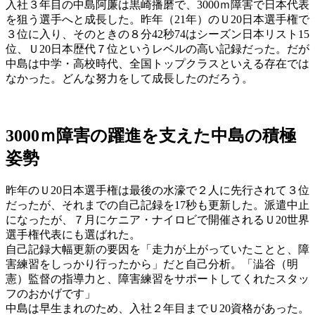
入社３年目の中島阿廉は黒崎播磨で、3000ｍ障害で日本代表
を狙う選手へと成長した。昨年（21年）のＵ20日本選手権で
３位に入り、そのときの８分42秒74はシーズン日本リスト15
位、Ｕ20日本歴代７位というレベルの高い記録だった。だが
中島は中学・高校時代、全国トップクラスといえる存在では
なかった。どんな努力をして成長したのだろう。
3000ｍ障害の躍進を支えた中島の積極
姿勢
昨年のＵ20日本選手権は最後の水濠で２人に先行されて３位
だったが、それまでの自己記録を17秒も更新した。派遣中止
になったが、７月にケニア・ナイロビで開催されるＵ20世界
選手権代表にも選ばれた。
自己記録大幅更新の要因を「走力が上がっていたことと、障
害練習をしっかり行ったから」だと自己分析。「澁谷（明
憲）監督の指導力と、障害練習をサポートしてくれたスタッ
フのおかげです」
中島は早生まれのため、入社２年目までＵ20資格があった。