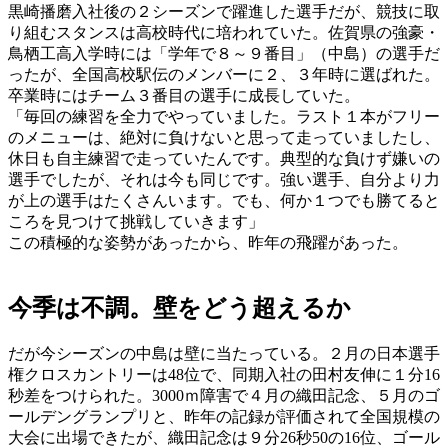
黒崎播磨入社後の２シーズンで躍進した選手だが、競技に取
り組むスタンスは高校時代に培われていた。佐賀県の強豪・
鳥栖工高入学時には「学年で８～９番目」（中島）の選手だ
ったが、全国高校駅伝のメンバーに２、３年時に選ばれた。
卒業時にはチーム３番目の選手に成長していた。
「毎回の練習を全力でやっていました。ラスト１本がフリー
のメニューは、絶対に負けないと思って走っていましたし、
休日も自主練習で走っていたんです。典型的な負けず嫌いの
選手でしたが、それは今も同じです。強い選手、自分より力
が上の選手はたくさんいます。でも、何か１つでも勝てると
ころを見つけて挑戦していきます」
この積極的な姿勢があったから、昨年の飛躍があった。
今季は不調。壁をどう超えるか
だが今シーズンの中島は壁に当たっている。２月の日本選手
権クロスカントリーは48位で、同期入社の田村友伸に１分16
秒差をつけられた。3000ｍ障害で４月の織田記念、５月のゴ
ールデングランプリと、昨年の記録が評価されて全国規模の
大会に出場できたが、織田記念は９分26秒50の16位、ゴール