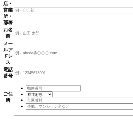
店・
営業
所・
部署
お名
前
メー
ルア
ドレ
ス
電話
番号
ご住
所