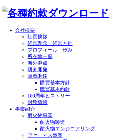
会社概要
社長挨拶
経営理念・経営方針
プロフィール・歩み
所在地一覧
海外拠点
研究開発
購買調達
購買基本方針
購買基本約款
100周年ヒストリー
財務情報
事業紹介
耐火物事業
耐火物製造
耐火物エンジニアリング
ファーネス事業