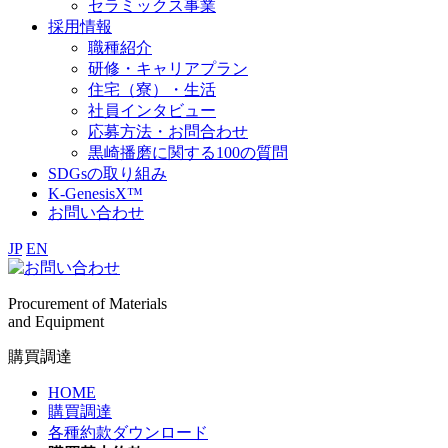
セラミックス事業
採用情報
職種紹介
研修・キャリアプラン
住宅（寮）・生活
社員インタビュー
応募方法・お問合わせ
黒崎播磨に関する100の質問
SDGsの取り組み
K-GenesisX™
お問い合わせ
JP
EN
Procurement of Materials
and Equipment
購買調達
HOME
購買調達
各種約款ダウンロード