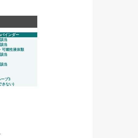
n
バインダー
該当
該当
・可燃性液体類
該当
該当
ループ3
できない)
。