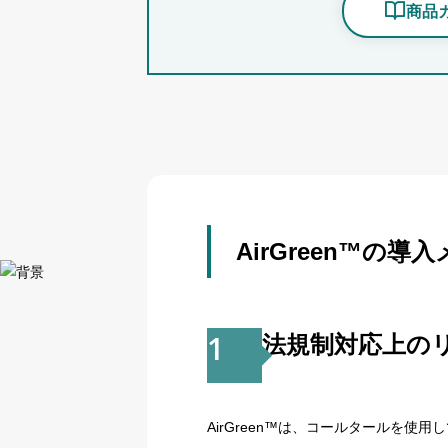
商品
AirGreen™の導
1
法規制対応上の
AirGreen™は、コールタールを