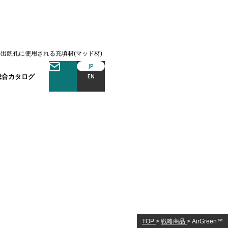
高炉の出銑孔に使用される充填材(マッド材)
JP
総合カタログ
EN
TOP
>
戦略商品
>
AirGreen™