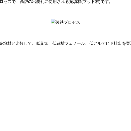
鉄プロセスで、高炉の出銑孔に使用される充填材(マッド材)です。
充填材と比較して、低臭気、低遊離フェノール、低アルデヒド排出を実