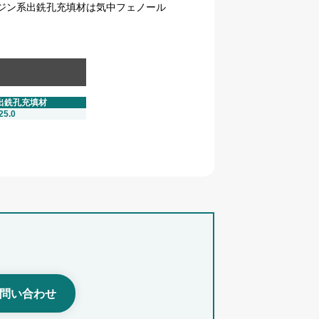
のレジン系出銑孔充填材は気中フェノール
出銑孔充填材
25.0
問い合わせ