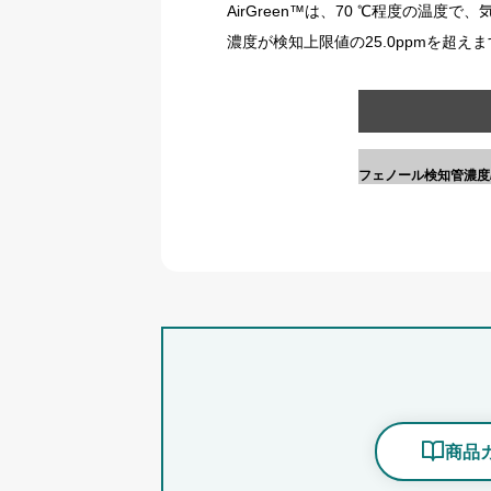
AirGreen™は、70 ℃程度の温
濃度が検知上限値の25.0ppmを超え
フェノール検知管濃度/
商品