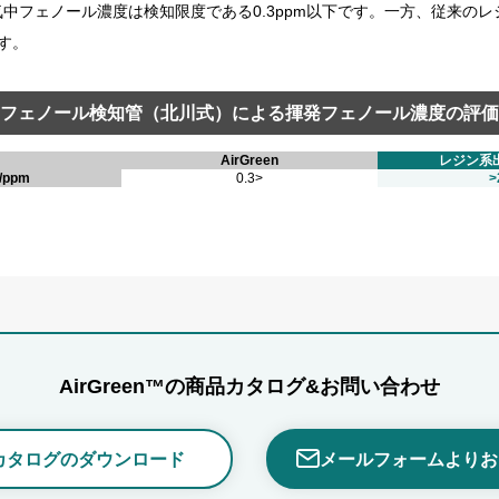
度で、気中フェノール濃度は検知限度である0.3ppm以下です。一方、従来
ます。
フェノール検知管（北川式）による
揮発フェノール濃度の評価
AirGreen
レジン系
ppm
0.3>
>
AirGreen™の
商品カタログ&お問い合わせ
カタログのダウンロード
メールフォームよりお