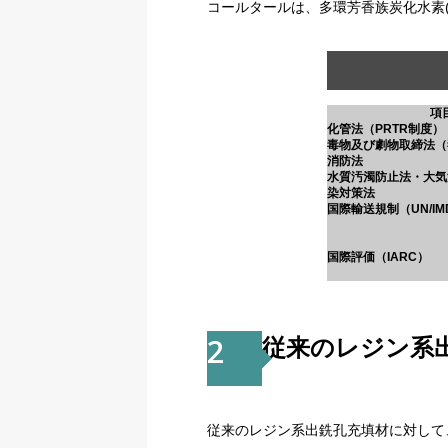
コールタールは、多環芳香族炭化水素(P
項
化管法（PRTR制度）
毒物及び劇物取締法（
消防法
水質汚濁防止法・大気
染対策法
国際輸送規制（UN/IMD
国際評価（IARC）
2
従来のレジン系
従来のレジン系出銑孔充填材に対して