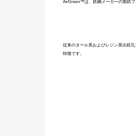
AirGreen™は、鉄鋼メーカーの製
従来のタール系およびレジン系出銑孔
特徴です。