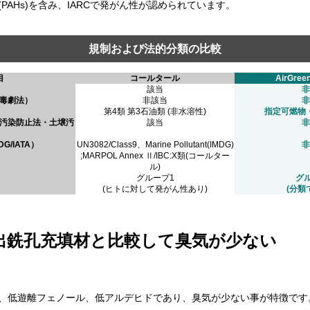
AHs)を含み、IARCで発がん性が認められています。
規制および法的分類の比較
目
コールタール
AirGree
該当
非
毒劇法）
非該当
非
第4類 第3石油類 (非水溶性)
指定可燃物
汚染防止法・土壌汚
該当
非
G/IATA）
UN3082/Class9、Marine Pollutant(IMDG)
非
;MARPOL Annex Ⅱ/IBC:X類(コールター
ル)
グループ1
グ
(ヒトに対して発がん性あり)
(分類
出銑孔充填材と比較して臭気が少ない
、低遊離フェノール、低アルデヒドであり、臭気が少ない事が特徴です