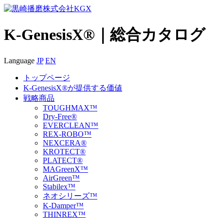
K-GenesisX®｜総合カタログ
Language
JP
EN
トップページ
K-GenesisX®が提供する価値
戦略商品
TOUGHMAX™
Dry-Free®
EVERCLEAN™
REX-ROBO™
NEXCERA®
KROTECT®
PLATECT®
MAGreenX™
AirGreen™
Stabilex™
ネオシリーズ™
K-Damper™
THINREX™