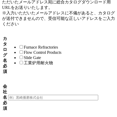
ただいたメールアドレス宛に総合カタログダウンロード用
URLをお送りいたします。
※入力いただいたメールアドレスに不備があると、カタログ
が送付できませんので、受信可能な正しいアドレスをご入力
ください
カ
タ
Furnace Refractories
ロ
Flow Control Products
グ
Slide Gate
名
工業炉用耐火物
必
須
会
社
名
必
須