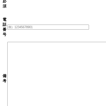
必
須
電
話
番
号
備
考