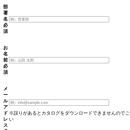
部
署
名
必
須
お
名
前
必
須
メ
ー
ル
ア
ド
※誤りがあるとカタログをダウンロードできませんのでご
レ
い
ス