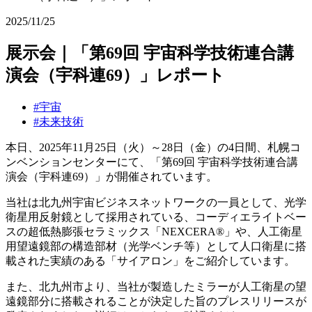
2025/11/25
展示会｜「第69回 宇宙科学技術連合講
演会（宇科連69）」レポート
#宇宙
#未来技術
本日、
2025
年
11
月
25
日（火）～
28
日（金）の
4
日間、札幌コ
ンベンションセンターにて、「第
69
回 宇宙科学技術連合講
演会（宇科連
69
）」が開催されています。
当社は北九州宇宙ビジネスネットワークの一員として、光学
衛星用反射鏡として採用されている、コーディエライトベー
スの超低熱膨張セラミックス「NEXCERA®」や、人工衛星
用望遠鏡部の構造部材（光学ベンチ等）として人口衛星に搭
載された実績のある「サイアロン」をご紹介しています。
また、北九州市より、当社が製造したミラーが人工衛星の望
遠鏡部分に搭載されることが決定した旨のプレスリリースが