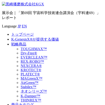
展示会｜「第69回 宇宙科学技術連合講演会（宇科連69）」
レポート
Language
JP
EN
トップページ
K-GenesisX®が提供する価値
戦略商品
TOUGHMAX™
Dry-Free®
EVERCLEAN™
REX-ROBO™
NEXCERA®
KROTECT®
PLATECT®
MAGreenX™
AirGreen™
Stabilex™
ネオシリーズ™
K-Damper™
THINREX™
商品カタログ