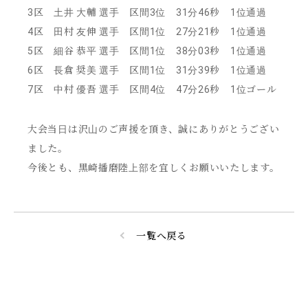
3区 土井 大輔 選手 区間3位 31分46秒 1位通過
4区 田村 友伸 選手 区間1位 27分21秒 1位通過
5区 細谷 恭平 選手 区間1位 38分03秒 1位通過
6区 長倉 奨美 選手 区間1位 31分39秒 1位通過
7区 中村 優吾 選手 区間4位 47分26秒 1位ゴール
大会当日は沢山のご声援を頂き、誠にありがとうござい
ました。
今後とも、黒崎播磨陸上部を宜しくお願いいたします。
一覧へ戻る