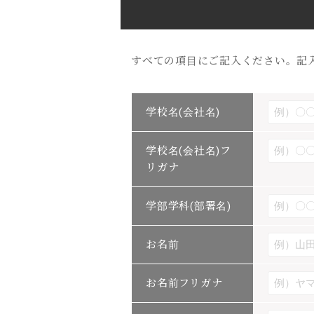
すべての項目にご記入ください。記
学校名(会社名)
学校名(会社名)フ
リガナ
学部学科(部署名)
お名前
お名前フリガナ