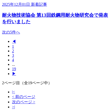
2025年12月01日
新着記事
耐火物技術協会 第13回鉄鋼用耐火物研究会で発表
を行いました
次の5件へ
◀
1
2
3
4
...
19
▶
2ページ目（全19ページ中）
|<
< 前のページ
次のページ >
>|