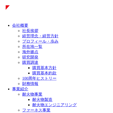
会社概要
社長挨拶
経営理念・経営方針
プロフィール・歩み
所在地一覧
海外拠点
研究開発
購買調達
購買基本方針
購買基本約款
100周年ヒストリー
財務情報
事業紹介
耐火物事業
耐火物製造
耐火物エンジニアリング
ファーネス事業