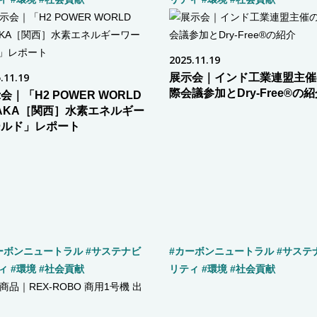
2025.11.19
.11.19
展示会｜インド工業連盟主催
際会議参加とDry-Free®の
会｜「H2 POWER WORLD
AKA［関西］水素エネルギー
ールド」レポート
ーボンニュートラル
#サステナビ
#カーボンニュートラル
#サステ
ィ
#環境
#社会貢献
リティ
#環境
#社会貢献