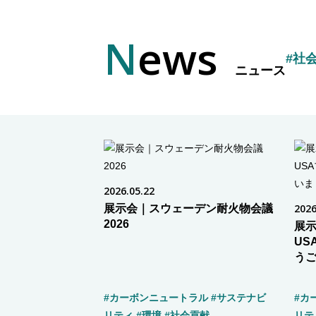
News
#社
ニュース
2026.05.22
展示会｜スウェーデン耐火物会議
2026
2026
展示会
US
う
#カーボンニュートラル
#サステナビ
#カ
リティ
#環境
#社会貢献
リテ